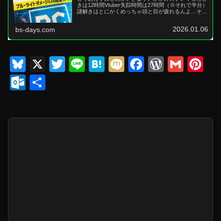
きは12時間Vtuber失踪時間は27時間（※それで半分）
謎解きはとにかくめっちゃ頭と目が疲れるんよ…それ
に対する対策は合ったほうがええでとにかく目が乾...
2026.01.06
bs-days.com
Bl
X
T
Li
H
M
F
W
G
Pi
u
wi
n
at
ixi
a
or
m
nt
O
共
e
tt
e
e
c
d
ail
er
ut
有
sk
er
n
e
Pr
e
lo
y
a
b
e
st
o
o
ss
k.
o
c
k
o
m