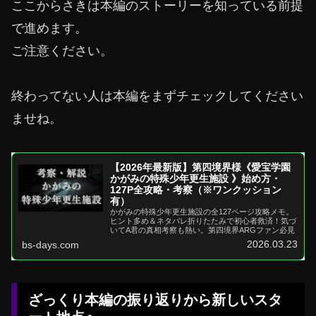
ここからさきは本編のストーリーを知っている前提
で進めます。
ご注意ください。
終わってない人は本編をまずチェックしてください
ませね。
【2026年最新版】第四境界様《愛宝学園
かがみの特殊少年更生施設 》始め方・
127P全攻略・考察（※ワンクッション
有）
かがみの特殊少年更生施設の全127ページ攻略メモ。
ヒント多め＆ネタバレ折りたたみで初心者救済！気づ
いてA君の真相考察も熱い。第四境界ARGファン必見
2026.03.23
bs-days.com
ざっくり本編の振り返りから新しいスタ