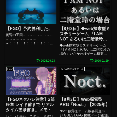
【FGO】予約勝利した。
【8月2日】◆web探索型ミ
ステリーゲーム 「I AM
黄昏の王国～～～～～～～～～
NOT あるいは二階堂玲の
～～～～～～～～～
～！！！！！！！！！！！！！
場合」【2025年】
◆web探索型ミステリーゲーム
！！予約出来たぁー－－－－－
「I AM NOT あるいは二階堂玲の
－－－－－－
場合」いさかわ様ゲーム概要調
－！！！！！！！！！！！！！
査ページ GUEST ARG 掲載ペー
！！！！！！オベロンが～～～
2025.09.23
2026.01.29
ジ第1回Webミステリーブートキ
～～～～～～～
ャンプ リリース作品一覧web探
～！！！！！！！！！！！！！
FGO
ARG/代替現実ゲーム
索型ミステリーゲーム「I AM
！！！！！！！！来るぜ～～
NOT ...
～...
【FGOネタバレ注意】2部
【8月3日】Web探索型
終章 レイド前まで リアル
ARG「Noct.」【2025年】
タイム箇条書き。メモ・考
Noct.触覚様ゲーム概要調査ペー
察・頭の整理などなどに使
ジ GUESTARG 掲載ページ第1回
いよいよ来た、この日。まずは