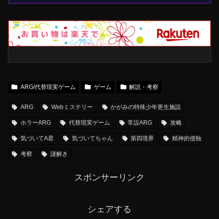
ARG/代替現実ゲーム
ゲーム
解説・考察
ARG
Webミステリー
かがみの特殊少年更生施設
ホラーARG
代替現実ゲーム
常設ARG
攻略
気づいてA君
気づいてちゃん
第四境界
精神的侵蝕
考察
謎解き
スポンサーリンク
シェアする