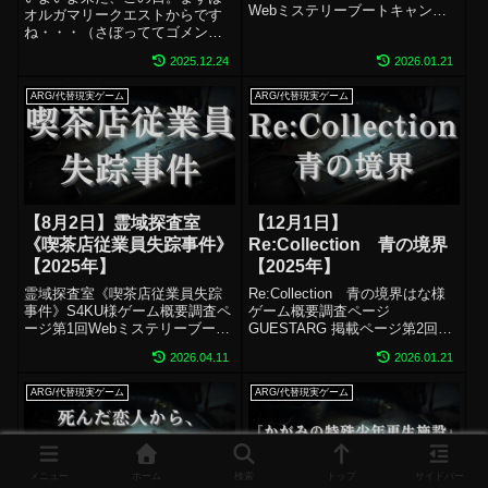
Webミステリーブートキャンプ
用した履歴。
オルガマリークエストからです
リリース作品一覧推奨媒体：PC
ね・・・（さぼっててゴメン
推奨ページ数：記載なしジャン
★）ホームズの謎がとにかく
プスケア：調査中ホラー演出：
2025.12.24
2026.01.21
謎。でも確かにそう。「何故、
調査中配信：OK神瀬プレイにつ
ホームズはカルデアス側の召喚
いて：未プレイ同作者...
ARG/代替現実ゲーム
ARG/代替現実ゲーム
に応じたのか？」→たしかに。
ほんとそうだ。考えられること
はやっぱ謎とき？カル...
【8月2日】霊域探査室
【12月1日】
《喫茶店従業員失踪事件》
Re:Collection 青の境界
【2025年】
【2025年】
霊域探査室《喫茶店従業員失踪
Re:Collection 青の境界はな様
事件》S4KU様ゲーム概要調査ペ
ゲーム概要調査ページ
ージ第1回Webミステリーブート
GUESTARG 掲載ページ第2回
キャンプ リリース作品一覧推奨
Webミステリーブートキャンプ
2026.04.11
2026.01.21
媒体：PC推奨ページ数：40ペー
リリース作品一覧推奨媒体：PC
ジジャンプスケア：なしホラー
推奨ページ数：15+1+5→21ペー
ARG/代替現実ゲーム
ARG/代替現実ゲーム
演出：なし配信：OK神瀬プレイ
ジジャンプスケア：調査中ホラ
について：クリア済プレイ時
ー演出：調査中配...
間...
メニュー
ホーム
検索
トップ
サイドバー