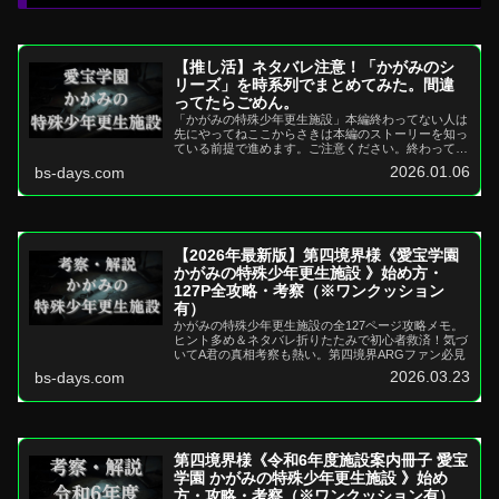
【推し活】ネタバレ注意！「かがみのシ
リーズ」を時系列でまとめてみた。間違
ってたらごめん。
「かがみの特殊少年更生施設」本編終わってない人は
先にやってねここからさきは本編のストーリーを知っ
ている前提で進めます。ご注意ください。終わってな
い人は本編をまずチェックしてくださいませね。ざっ
2026.01.06
bs-days.com
くり本編...
【2026年最新版】第四境界様《愛宝学園
かがみの特殊少年更生施設 》始め方・
127P全攻略・考察（※ワンクッション
有）
かがみの特殊少年更生施設の全127ページ攻略メモ。
ヒント多め＆ネタバレ折りたたみで初心者救済！気づ
いてA君の真相考察も熱い。第四境界ARGファン必見
2026.03.23
bs-days.com
第四境界様《令和6年度施設案内冊子 愛宝
学園 かがみの特殊少年更生施設 》始め
方・攻略・考察（※ワンクッション有）