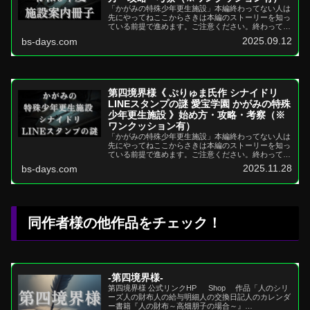
「かがみの特殊少年更生施設」本編終わってない人は
先にやってねここからさきは本編のストーリーを知っ
ている前提で進めます。ご注意ください。終わってな
い人は本編をまずチェックしてくださいませね。ざっ
2025.09.12
bs-days.com
くり本編...
第四境界様《 ぷりゅま氏作 シナイドリ
LINEスタンプの謎 愛宝学園 かがみの特殊
少年更生施設 》始め方・攻略・考察（※
ワンクッション有）
「かがみの特殊少年更生施設」本編終わってない人は
先にやってねここからさきは本編のストーリーを知っ
ている前提で進めます。ご注意ください。終わってな
い人は本編をまずチェックしてくださいませね。ざっ
2025.11.28
bs-days.com
くり本編...
同作者様の他作品をチェック！
-第四境界様-
第四境界様 公式リンクHP Shop 作品「人のシリ
ーズ人の財布人の給与明細人の交換日記人のカレンダ
ー書籍『人の財布～高畑朋子の場合～』