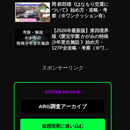
岡 鉄郎様《はなもり交通に
ついて》始め方・攻略・考
察（※ワンクッション有）
【2026年最新版】第四境界
様《愛宝学園 かがみの特殊
少年更生施設 》始め方・
127P全攻略・考察（※ワン
クッション有）
スポンサーリンク
- SYSTEM ARCHIVE -
ARG調査アーカイブ
仮想現実に迷い込む