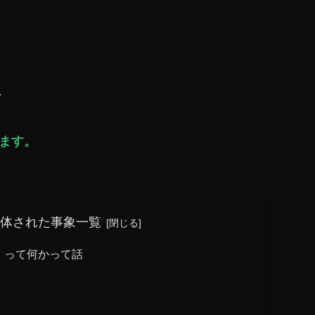
な
てます。
解体された事象一覧
」って何かって話