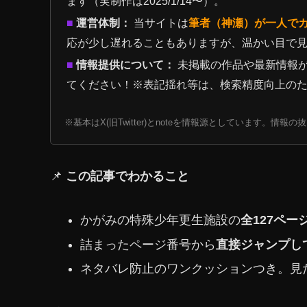
ます（実制作は2025/1/14〜）。
■
運営体制：
当サイトは
筆者（神瀬）が一人で
応が少し遅れることもありますが、温かい目で
■
情報提供について：
未掲載の作品や最新情報
てください！※表記揺れ等は、検索精度向上の
※基本はX(旧Twitter)とnoteを情報源としています。情
📌
この記事でわかること
かがみの特殊少年更生施設の
全127ペ
詰まったページ番号から
直接ジャンプし
ネタバレ防止のワンクッションつき。見