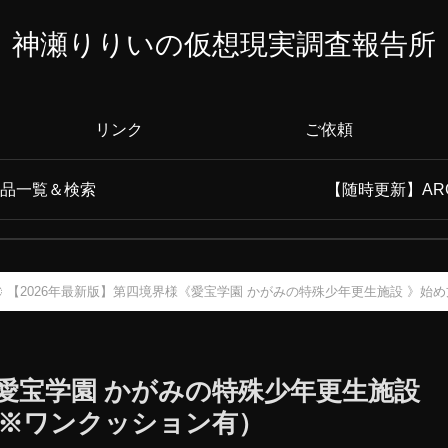
神瀬りりいの仮想現実調査報告所
リンク
ご依頼
作品一覧＆検索
【随時更新】AR
【2026年最新版】第四境界様《愛宝学園 かがみの特殊少年更生施設 》始
《愛宝学園 かがみの特殊少年更生施設
（※ワンクッション有）