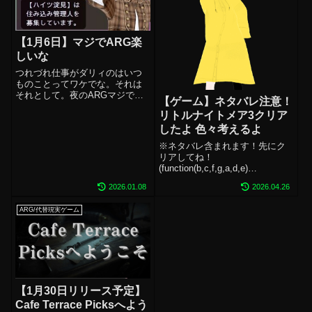
【1月6日】マジでARG楽
しいな
つれづれ仕事がダリィのはいつ
ものことってワケでな。それは
それとして。夜のARGマジで楽
【ゲーム】ネタバレ注意！
しいね。管理画面ぜんっぜん見
リトルナイトメア3クリア
つけられてなくておもしろかっ
したよ 色々考えるよ
たわ。そんなことある？？けん
こういしき食事とりあえず野菜
※ネタバレ含まれます！先にク
といっしょにあったかいうどん
リアしてね！
でぽかぽかしな...
(function(b,c,f,g,a,d,e)
{b.MoshimoAffiliateObject=a;b=b
2026.01.08
2026.04.26
||function()
{arguments.currentScript=c.curre
ARG/代替現実ゲーム
n...
【1月30日リリース予定】
Cafe Terrace Picksへよう