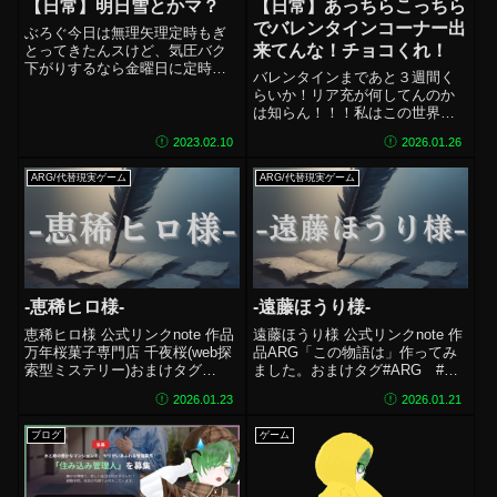
【日常】明日雪とかマ？
【日常】あっちらこっちら
でバレンタインコーナー出
ぶろぐ今日は無理矢理定時もぎ
来てんな！チョコくれ！
とってきたんスけど、気圧バク
下がりするなら金曜日に定時す
バレンタインまであと３週間く
ればよかった～・・・関東雪降
らいか！リア充が何してんのか
るらしいね。おんもでん。おな
は知らん！！！私はこの世界に
べくう。運動はスクワットとプ
ある食べ物ん中で一番チョコレ
ランク、ﾌｨｯﾄﾎﾞｸｼﾝｸﾞ。そのあ
2023.02.10
2026.01.26
ートが好きだ！！！私多分月に
と動画編集がたまっているので
数万くらいチョコ買ってると思
サッと...
ARG/代替現実ゲーム
ARG/代替現実ゲーム
う。甘党なのは間違いないんだ
けど、その中でもチョコレート
はダントツで好き...
-恵稀ヒロ様-
-遠藤ほうり様-
恵稀ヒロ様 公式リンクnote 作品
遠藤ほうり様 公式リンクnote 作
万年桜菓子専門店 千夜桜(web探
品ARG「この物語は」作ってみ
索型ミステリー)おまけタグ
ました。おまけタグ#ARG #代
#ARG #代替現実ゲーム #謎解
替現実ゲーム #謎解き #Web
2026.01.23
2026.01.21
き #Webミステリー
ミステリー
ブログ
ゲーム