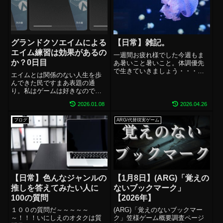
がしないよ助け...
グランドクソエイムによる
【日常】雑記。
エイム練習は効果があるの
一週間お疲れ様でした今週もま
か？0日目
あ暑いこと暑いこと。体調優先
で生きていきましょう・・・私
エイムとは関係のない人生を歩
は熱中症きっかけなのかなんな
んできた民ですまあ表題の通
のかわかりませんが、最近とて
り。私はゲームは好きなのです
も片頭痛がすごいんですよね～
が、メインは横スク・音ゲー・
水分はとってるから塩分が足り
2026.01.08
2026.04.26
パズル・推理など自分でコツコ
ないのかしら・・・わからんな
ツ進めたり頭を使ったりするゲ
～ロキソニンの効...
ブログ
ARG/代替現実ゲーム
ームがとても好きなタイプのプ
レイヤーです。FGOとかそうで
すよね。まさに。...
【日常】色んなジャンルの
【1月8日】(ARG)「覚えの
推しを答えてみたい人に
ないブックマーク」
100の質問
【2026年】
１００の質問だ～～～～～
(ARG)「覚えのないブックマー
～！！！いにしえのオタクは質
ク」笠様ゲーム概要調査ページ