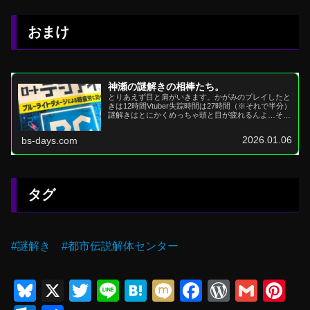
おまけ
神瀬の謎解きの相棒たち。
とりあえず目と肩がいきます。かがみのプレイしたと
きは12時間Vtuber失踪時間は27時間（※それで半分）
謎解きはとにかくめっちゃ頭と目が疲れるんよ…それ
に対する対策は合ったほうがええでとにかく目が乾...
2026.01.06
bs-days.com
タグ
#謎解き #都市伝説解体センター
Bl
X
T
Li
H
M
F
W
G
Pi