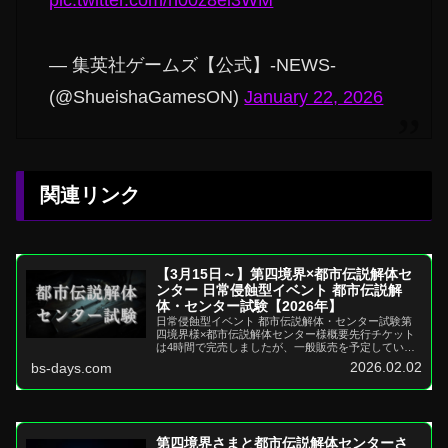
pic.twitter.com/h00z8el3WM
— 集英社ゲームズ【公式】-NEWS-
(@ShueishaGamesON)
January 22, 2026
関連リンク
【3月15日～】第四境界×都市伝説解体セ
ンター 日常侵蝕型イベント 都市伝説解
体・センター試験【2026年】
日常侵蝕型イベント 都市伝説解体・センター試験第
四境界様×都市伝説解体センター様概要先行チケット
は4時間で完売しましたが、一般販売を予定している
と記載あり推奨媒体：なし リアルイベントジャンプ
2026.02.02
bs-days.com
スケア：...
第四境界さまと都市伝説解体センターさ