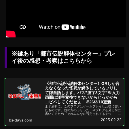
※鍵あり「都市伝説解体センター」プレ
イ後の感想・考察はこちらから
《都市伝説伝説解体センター》GRしか言
えなくなった怪異が解体しているフリし
て隙自語します。パス"漢字3文字"※入力
画面は漢字変換できないからどっかから
コピペしてくだせぇ ※26/2/10更新
まず最初に。このブログはゲームプレイした後に書い
たものです。他の方のふせったーやブログを見る前に
書いてるため「それみんなに否定されてるやつ！」と
かも含まれるかもしれません。ゲーム+ジャンプマン
2025.02.22
bs-days.com
ガのみの...