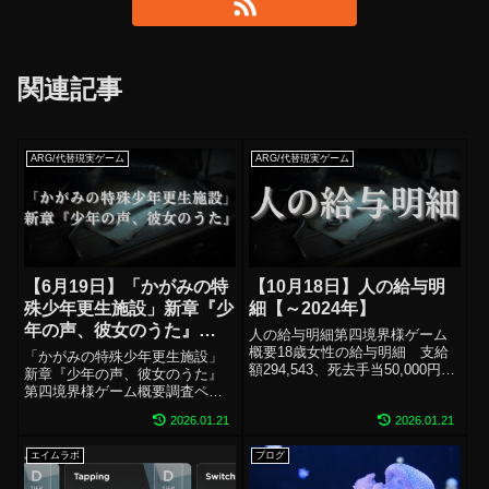
関連記事
ARG/代替現実ゲーム
ARG/代替現実ゲーム
【6月19日】「かがみの特
【10月18日】人の給与明
殊少年更生施設」新章『少
細【～2024年】
年の声、彼女のうた』
人の給与明細第四境界様ゲーム
【2025年】
概要18歳女性の給与明細 支給
「かがみの特殊少年更生施設」
額294,543、死去手当50,000円#
新章『少年の声、彼女のうた』
人の給与明細 公式様引用推奨媒
第四境界様ゲーム概要調査ペー
体：記載なし（メールのやりと
ジ推奨媒体：記載なしページ
りあります）ページ数：記載な
2026.01.21
2026.01.21
数：160ページジャンプスケア：
しジャンプスケア：無ホラー演
調査中ホラー演出：調査中配
出：無配信：別途ガイドライ...
エイムラボ
ブログ
信：OK神瀬プレイについて：プ
レイ途中（難しすぎていける気