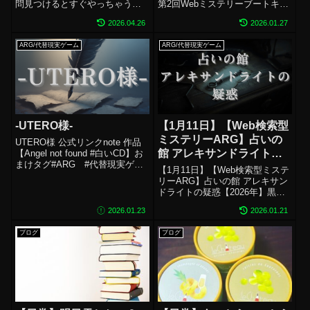
問見つけるとすぐやっちゃう生
第2回Webミステリーブートキャ
き物なんだぜ～～～～～～～
ンプ リリース作品一覧推奨媒
2026.04.26
2026.01.27
～！！！！！！！！！！！出身
体：PC推奨ページ数：22ページ
地さいたま市！現在地さいたま
ジャンプスケア：有ホラー演
ARG/代替現実ゲーム
ARG/代替現実ゲーム
けん！年齢平成一桁BBA！長所
出：有配信：OK 神瀬プレイにつ
アバターがせかいいちかわいい
いて：未プレイ同作者様の他作
です（個人の感想です...
品...
-UTERO様-
【1月11日】【Web検索型
ミステリーARG】占いの
UTERO様 公式リンクnote 作品
館 アレキサンドライトの
【Angel not found #白いCD】お
まけタグ#ARG #代替現実ゲー
疑惑【2026年】
【1月11日】【Web検索型ミステ
ム #謎解き #Webミステリー
リーARG】占いの館 アレキサン
ドライトの疑惑【2026年】黒埜
棗様ゲーム概要調査ページ第2回
2026.01.23
2026.01.21
Webミステリーブートキャンプ
リリース作品一覧推奨媒体：PC
ブログ
ブログ
推奨ページ数：34ページジャン
プスケア：なしホラー...