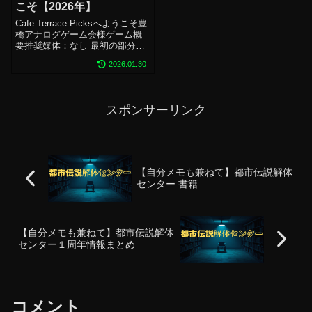
こそ【2026年】
Cafe Terrace Picksへようこそ豊
橋アナログゲーム会様ゲーム概
要推奨媒体：なし 最初の部分だ
けはネットなしでも可とのこと
2026.01.30
ページ数：記載なし（15分～と
記載）ジャンプスケア：調査中
ホラー演出：：調査中配信：
可 配信素材有神瀬プレ...
スポンサーリンク
【自分メモも兼ねて】都市伝説解体
センター 書籍
【自分メモも兼ねて】都市伝説解体
センター１周年情報まとめ
コメント