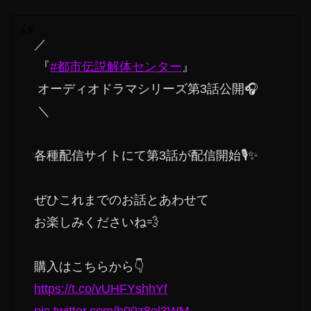
／
『
#都市伝説解体センター
』
オーディオドラマシリーズ第3話公開🎧️
＼
各種配信サイトにて第3話が配信開始🎙️✨️
ぜひこれまでのお話とあわせて
お楽しみくださいね💨
購入はこちらから👇
https://t.co/vUHFYshhYf