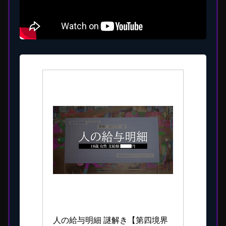
第四境界
人の給与明細 謎解き【第四境界 