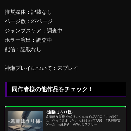
推奨媒体：記載なし
ページ数：27ページ
ジャンプスケア：調査中
ホラー演出：調査中
配信：記載なし
神瀬プレイについて：未プレイ
同作者様の他作品をチェック！
-遠藤ほうり様-
遠藤ほうり様 公式リンクnote 作品ARG「この物語
は」作ってみました。おまけタグ#ARG #代替現実
ゲーム #謎解き #Webミステリー