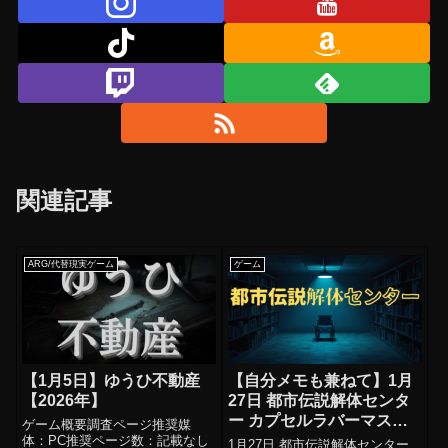
関連記事
ARG/代替現実ゲーム
ゲーム
【1月5日】ゆうひ不動産
【自分メモも兼ねて】1月
【2026年】
27日 都市伝説解体センタ
ー カプセルラバーマスコ
ゲーム概要調査ページ推奨媒
ット2
体：PC推奨ページ数：記載なし
1月27日 都市伝説解体センター