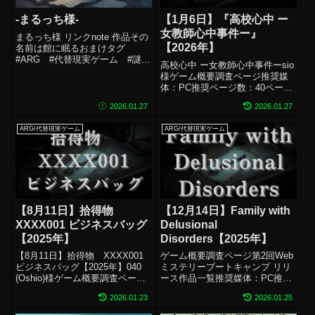
-まるっち様-
【1月6日】『高校心中 ー
女教師心中事件ー』
まるっち様 リンクnote 作品その
【2026年】
名前は館に眠るおまけタグ
#ARG #代替現実ゲーム #謎解
高校心中 ー女教師心中事件ーsio
き #Webミステリー
様ゲーム概要調査ページ推奨媒
体：PC推奨ページ数：40ページ
ジャンプスケア：微ホラー演
2026.01.27
2026.01.27
出：微配信：OK 神瀬プレイにつ
いて：クリア済プレイ配信時
ARG/代替現実ゲーム
ARG/代替現実ゲーム
間：4時間5分配信アーカイブ同
作者様の他作品をチェック！お
まけ...
【8月11日】拾得物
【12月14日】Family with
XXXX001 ビジネスバッグ
Delusional
【2025年】
Disorders【2025年】
【8月11日】拾得物 XXXX001
ゲーム概要調査ページ第2回Web
ビジネスバッグ【2025年】040
ミステリーブートキャンプ リリ
(Oshio)様ゲーム概要調査ページ
ース作品一覧推奨媒体：PC推奨
第1回Webミステリーブートキャ
ページ数：19ページジャンプス
2026.01.23
2026.01.25
ンプ リリース作品一覧推奨媒
ケア：無ホラー演出：無配信：
体：記載なしページ数：記載な
記載なし神瀬プレイについて：