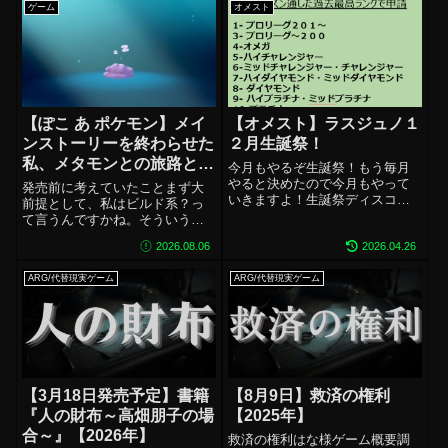
ゲーム
オメスト
しジャンプスケア：調査中ホラ
未プレイ同作者様の他作品をチ
ー演出：調査中...
ェック！おまけタグ#ARG #代
替...
【ぽこ あ ポケモン】メイ
【オメスト】ラスジュノ１
ンストーリーを終わらせた
２月生誕祭！
私、メタモンとの旅路とマ
今月もやるぞ生誕祭！もう毎月
ップ元ネタ・深淵を考え
やると決めたので今月もやって
発売前に考えていたことまず大
いきますよ！生誕祭ディスコー
る。【考察・感想など】
前提として、私はビルド系？っ
ド ※１年通して同じもの使う
て言うんですかね。そういうゲ
※26/8/6更新
よ！概要 ジュノ生誕祭 12/30
ームの経験がありません。なの
ラスマス生誕祭 二人を祝お
2026.08.06
2026.04.26
でちょっと不安があったのは正
う！の大会です日程12/22（日）
直なところ。ゲームについては
15：00～ ※点呼は14：30...
ARG/代替現実ゲーム
ARG/代替現実ゲーム
結構続かないタイプで100時間以
上やっているゲームがそんなに
多くない私が...
【3月18日発売予定】書籍
【8月9日】救済の権利
『人の財布～高畑朋子の場
【2025年】
合～』【2026年】
救済の権利はな様ゲーム概要調