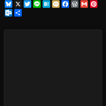
Bl
X
T
Li
H
M
F
W
G
Pi
u
wi
n
at
ixi
a
or
m
nt
O
共
e
tt
e
e
c
d
ail
er
ut
有
sk
er
n
e
Pr
e
lo
y
a
b
e
st
o
o
ss
k.
o
c
k
o
m