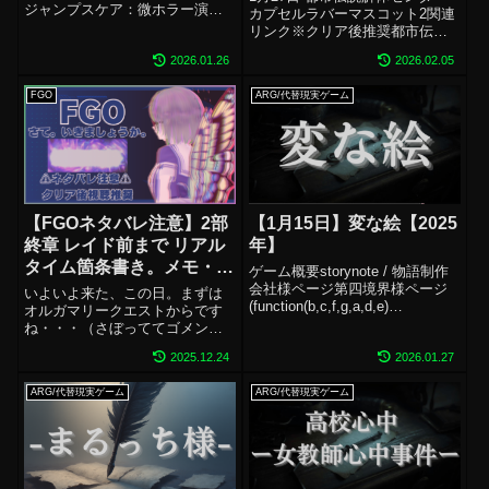
ジャンプスケア：微ホラー演
カプセルラバーマスコット2関連
出：微配信：OK 神瀬プレイにつ
リンク※クリア後推奨都市伝説
いて：クリア済プレイ配信時
解体センター 主題歌「奇々解
間：41分配信アーカイブ同作者
2026.01.26
2026.02.05
体」ミュージックビデオ※鍵あ
様の他作品をチェック！おまけ
り「都市伝説解体センター」プ
タグ#ARG #代替現実ゲーム #
FGO
ARG/代替現実ゲーム
レイ後の感想・考察はこちらか
謎解き ...
らおまけタグ#謎解き #都市伝
説解体...
【FGOネタバレ注意】2部
【1月15日】変な絵【2025
終章 レイド前まで リアル
年】
タイム箇条書き。メモ・考
ゲーム概要storynote / 物語制作
察・頭の整理などなどに使
会社様ページ第四境界様ページ
いよいよ来た、この日。まずは
(function(b,c,f,g,a,d,e)
用した履歴。
オルガマリークエストからです
{b.MoshimoAffiliateObject=a;b=b
ね・・・（さぼっててゴメン
||function(){arguments.current...
★）ホームズの謎がとにかく
2025.12.24
2026.01.27
謎。でも確かにそう。「何故、
ホームズはカルデアス側の召喚
ARG/代替現実ゲーム
ARG/代替現実ゲーム
に応じたのか？」→たしかに。
ほんとそうだ。考えられること
はやっぱ謎とき？カル...