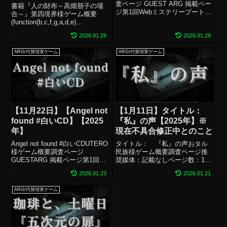
査ページ GUEST ARG 掲載ペー
書籍『人の財布～高畑朋子の場
ジ第1回Webミステリーブートキ
合～』第四境界様ゲーム概要
ャンプ リリース作品一覧推奨媒
(function(b,c,f,g,a,d,e)
体：記載なしページ数：約53ペ
{b.MoshimoAffiliateObject=a;b=b
ージジャンプスケア：調査中ホ
2026.01.28
2026.01.29
||function()
ラー演出：調査中配信：記載な
{arguments.currentScript=c...
し神瀬プレイについて：未プ...
ARG/代替現実ゲーム
ARG/代替現実ゲーム
【11月22日】【Angel not
【1月11日】タイトル：
found #白いCD】【2025
『私』の声【2025年】※
年】
現在不具合修正中とのこと
Angel not found #白いCDUTERO
タイトル： 『私』の声おタル
様ゲーム概要調査ページ
民族様ゲーム概要調査ページ推
GUESTARG 掲載ページ第1回
奨媒体：記載なしページ数：10
Webミステリーブートキャンプ
ページほどジャンプスケア：調
2026.01.23
2026.01.21
リリース作品一覧推奨媒体：PC
査中ホラー演出：調査中配信：
推奨ページ数：36ページジャン
OK神瀬プレイについて：未プレ
ARG/代替現実ゲーム
プスケア：調査中ホラー演出：
イ同作者様の他作品をチェッ
調査中配信...
ク！おまけタグ#ARG #代替現
実ゲーム ...