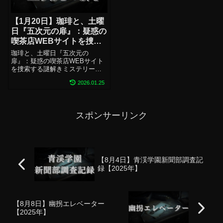
【1月20日】珈琲と、土曜
日『五次元の扉』：疑惑の
喫茶店WEBサイトを捜索
する謎解きミステリーゲー
珈琲と、土曜日『五次元の
ム (ARG)【2026年】 ※
扉』：疑惑の喫茶店WEBサイト
を捜索する謎解きミステリーゲ
前編無料 後編有料
ーム (ARG)AIニート魂＠遊びで
2026.01.25
食っていく様ゲーム概要調査ペ
ージ＜前編＞※無料調査ページ
＜後編＞※有料
(function(b,c,f,g,a,d,e){b...
スポンサーリンク
【8月4日】青渓学園新聞部調査記
録【2025年】
【8月8日】幽拐エレベーター
【2025年】