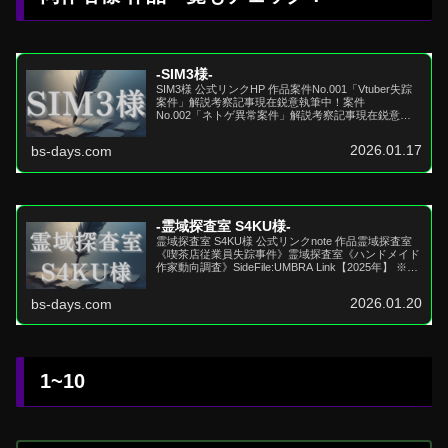
-SIM3様-
SIM3様 公式リンクHP 作品案件No.001「Vtuber失踪
案件」解説考察記事現在鋭意執筆中！案件
No.002「ネトゲ異常案件」解説考察記事現在鋭意執
筆中！案件No.004「神サプリ解明案件」2...
2026.01.17
bs-days.com
-霊域探査室 S4KU様-
霊域探査室 S4KU様 公式リンクnote 作品霊域探査室
《喫茶店従業員失踪事件》霊域探査室《ハンドメイド
作家動向調査》SideFile:UMBRA Link【2025年】 ※公
開終了《TRAININ...
2026.01.20
bs-days.com
1~10