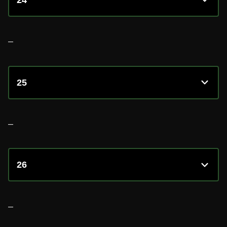
–
25
–
26
–