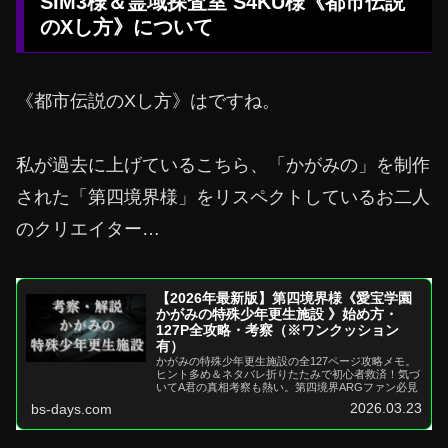
SIM3様＆霊域探査室 S4KU様《都市伝説
のXし方》について
《都市伝説のXし方》はですね。
私が過去に上げているこちら、「かがみの」を制作
された「第四境界様」をリスペクトしているお二人
のクリエイター…
【2026年最新版】第四境界様《愛宝学園
かがみの特殊少年更生施設 》始め方・
127P全攻略・考察（※ワンクッション
有）
かがみの特殊少年更生施設の全127ページ攻略メモ。
ヒント多め＆ネタバレ折りたたみで初心者救済！気づ
いてA君の真相考察も熱い。第四境界ARGファン必見
2026.03.23
bs-days.com