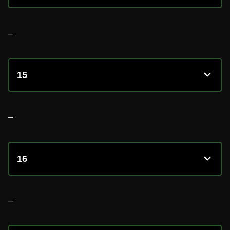
–
15
–
16
–