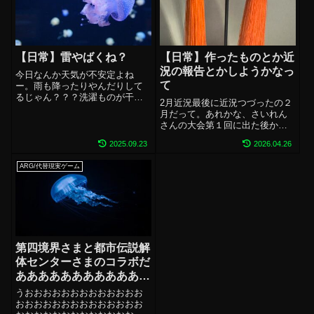
ッタバタで、朝撮影、...
【日常】雷やばくね？
【日常】作ったものとか近
況の報告とかしようかなっ
今日なんか天気が不安定よね
て
ー。雨も降ったりやんだりして
るじゃん？？？洗濯ものが干し
2月近況最後に近況つづったの２
たくなるわねPCのお仕事してる
月だって。あれかな、さいれん
からポチポチしてるときにごろ
さんの大会第１回に出た後かな
ごろすると怖くなるよね。自宅
モルモット！確認したら半年近
のたこ足は雷除けがついてるや
2025.09.23
2026.04.26
くさぼって歴史つづってた。
つにしてるけどPC死んだらどう
草。ポンコツね。２月はもう駆
しようってちょ...
ARG/代替現実ゲーム
け足で書いていく！カザンくん
風のピアスつくった！カワイ
イ！！！！バレンタ...
第四境界さまと都市伝説解
体センターさまのコラボだ
ああああああああああああ
あ！！！！！！！！！！！
うおおおおおおおおおおおおお
！！夢じゃないよな
おおおおおおおおおおおおおお