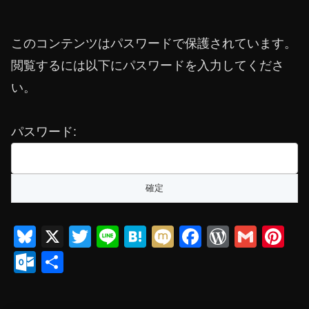
このコンテンツはパスワードで保護されています。
閲覧するには以下にパスワードを入力してくださ
い。
パスワード:
Bl
X
T
Li
H
M
F
W
G
Pi
u
wi
n
at
ixi
a
or
m
nt
O
共
e
tt
e
e
c
d
ail
er
ut
有
sk
er
n
e
Pr
e
lo