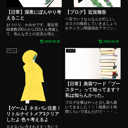
【日常】深夜にぼんやり考
【ブログ】近況報告
えること
一言でいうならなんか忙しい。
タスクの報告していきましょう
おつりり。かみせです。最近登
かテンラン関係現在アマゾンギ
録者数200人から210人も突破し
フトカードの対象と、Odyについ
て、色んな方との交流も増え
ては完了。手元に称号はとどき
て、切り抜きを作らせていただ
ましたので、アクキーのリンク
2026.04.26
2026.04.26
いたり、配信にお邪魔する機会
といっしょに随時送ります。今
も多く日々を楽しく過ごしてお
週末くらいには動かそうかなっ
ゲーム
ブログ
ります。そして色々な方を拝見
て思ってます...
して最近ちょっとだけ考えが変
わってきたな...
【日常】美容ワード「ブー
スター」って知ってます？
私は知らんかった。
ブログ仕事はやっと少し落ち着
いてきました！！！残業が１時
【ゲーム】ネタバレ注意！
間くらいで済んだので・・・と
リトルナイトメア3クリア
思ったりしたが！！！！！「そ
したよ 色々考えるよ
もそも定時が前提」って思い出
さないと「残業短いだけで幸
※ネタバレ含まれます！先にク