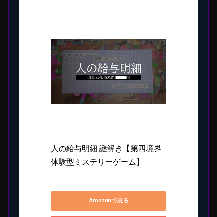
第四境界
人の給与明細 謎解き【第四境界 
体験型ミステリーゲーム】
4595989899869
Amazonで見る