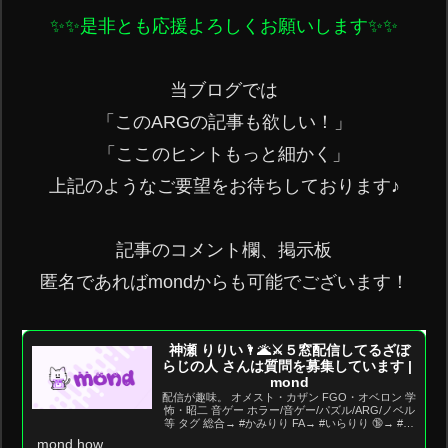
✨️✨️是非とも応援よろしくお願いします✨️✨️
当ブログでは

「このARGの記事も欲しい！」

「ここのヒントもっと細かく」

上記のようなご要望をお待ちしております♪

記事のコメント欄、掲示板

匿名であればmondからも可能でございます！

神瀬 りりい🌂🌋⚔️５窓配信してるざぼ
らじの人 さんは質問を募集しています | 
mond
配信が趣味。 オメスト・カザン FGO・オベロン 学
怖・昭二 音ゲー ホラー/音ゲー/パズル/ARG/ノベル
等 タグ 総合→ #かみりり FA→ #いらりり 🔞→ #う
らりり ファンネーム→ #LIL...
mond.how