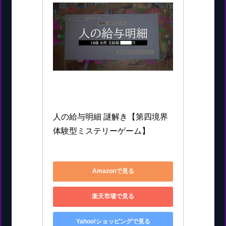
第四境界
人の給与明細 謎解き【第四境界 
体験型ミステリーゲーム】
4595989899869
Amazonで見る
楽天市場で見る
Yahoo!ショッピングで見る