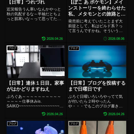
【日常】つれづれ
【ぽこ あ ポケモン】メイ
ンストーリーを終わらせた
近況報告うん寒いなんかやっと
私、メタモンとの旅路とマ
秋の気配するな～半袖だとちょ
っと肌寒いな～って思ってたの
ップ元ネタ・深淵を考え
発売前に考えていたことまず大
に急に-1℃！とかいうから令和ち
る。【考察・感想など】
前提として、私はビルド系？っ
ゃんさああだめなんですよ平均
て言うんですかね。そういうゲ
※26/8/6更新
で気温をやったら令和ちゃん。
ームの経験がありません。なの
金魚どころか人の命もあやうい
2026.04.26
2026.08.06
でちょっと不安があったのは正
よれいわちゃん。近況をいうと
直なところ。ゲームについては
新しい仕事が...
ブログ
ブログ
結構続かないタイプで100時間以
上やっているゲームがそんなに
多くない私が...
【日常】連休１日目。家事
【日常】ブログを投稿する
がはかどりますねえ
まで日曜日です
ぶろぐあ～～～～～～～～～～
ぶろぐ日曜いろいろやってて気
～～～～仕事休みis.
が付いたら２時やったん
SAIKO~~~~~~~~~~~~~~~~~~~
や・・・でもこのブログ書きき
~~~~~~~~~~~!!!!!!!!!!!!!!!!!!!!!!!!
るまでは日曜なんで大丈夫。大
2026.04.26
2026.04.26
かみせちゃんさまは今日から４
丈夫だし・・・まだ30時とかだ
連休です！はっぴー☆☆☆☆今
と思えば余裕だし・・・まだ
ブログ
ブログ
日はとにかく家...
日曜だから・・・なのにこれか
ら出勤。おかしいやろ。結構バ