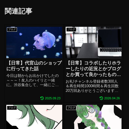
関連記事
ブログ
ブログ
【日常】代官山のショップ
【日常】コラボしたりホラ
に行ってきた話
ーしたりの近況とかブログ
とか買って良かったものと
今日は朝からお出かけでしたの
か。雑多な話
～～～！友人のハイリと一緒
お礼!チャンネル登録者数300人
に。渋谷集合して、一緒にご
＆再生時間1000時間＆再生回数
飯！本日行ったのはこちら～野
20万回ありがとうございます！
菜をたべるごちそう豚汁「ごち
コメントもたくさんいただけて
とん」様いただいたのが白味噌
2025.09.23
2026.04.26
本当に嬉しいです。ビートセイ
豆乳の定食。白味噌のめっちゃ
バーはトレンドに上がったりと
優しい味に豆乳が合わさってさ
ブログ
ブログ
盛り上がってきているので、私
らにまろやか優しいっ...
もその盛り上げに一役買えたら
嬉しい...