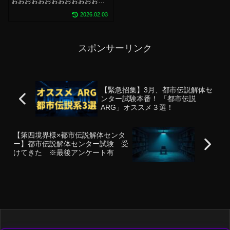
おおおおおおおおおおおおおお
あ！！！！！！！！
おあああああああああああああ
2026.02.03
あああああああああああ夢のコ
ラボだ～～～
～！！！！！！！！絶対現地行
く！！！！！！！！！！！！！
スポンサーリンク
！！！！！！！！！！！今友達
誘っ...
【緊急招集】3月、都市伝説解体セ
ンター試験本番！ 「都市伝説
ARG」オススメ３選！
【第四境界様×都市伝説解体センタ
ー】都市伝説解体センター試験 受
けてきた ※最後アンケート有